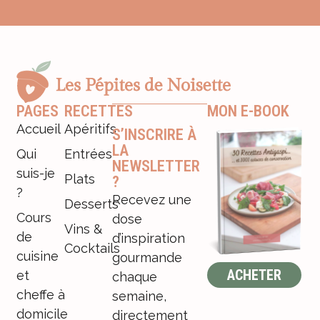
PAGES
RECETTES
MON E-BOOK
Accueil
Apéritifs
S’INSCRIRE À
LA
Qui
Entrées
NEWSLETTER
suis-je
Plats
?
?
Recevez une
Desserts
Cours
dose
Vins &
de
d’inspiration
Cocktails
cuisine
gourmande
ACHETER
et
chaque
cheffe à
semaine,
domicile
directement